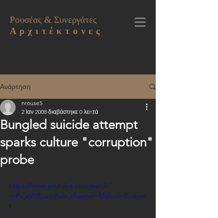
Ρουσέας & Συνεργάτες
Α ρ χ ι τ έ κ τ ο ν ε ς
Ανάρτηση
nrouse5
2 Ιαν 2008
διαβάστηκε 0 λεπτά
Bungled suicide attempt
sparks culture "corruption"
probe
https://www.youtube.com/watch?
v=Pv_sVYR_uvc&ab_channel=MalcolmBraban
t