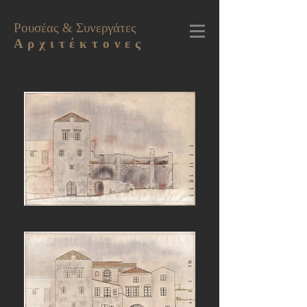
Ρουσέας & Συνεργάτες
Α ρ χ ι τ έ κ τ ο ν ε ς